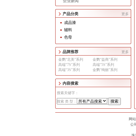
企业新闻
产品分类
更多
成品漆
辅料
色母
品牌推荐
更多
金鹦“北美”系列
金鹦“益商”系列
高端“7S”系列
高端“5S”系列
高端“3S”系列
金鹦“绚丽”系列
内容搜索
搜索关键字：
搜索 类 型：
网站
1
2
公司
珠