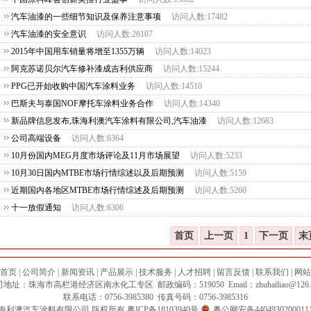
汽车油漆的一些细节知识及保养注意事项
访问人数:17482
汽车油漆的安全意识
访问人数:26107
2015年中国用车销量将增至1355万辆
访问人数:14023
阿克苏诺贝尔汽车修补漆成吉利供应商
访问人数:15244
PPG已开始收购中国汽车涂料业务
访问人数:14510
巴斯夫与泰国NOF摩托车涂料业务合作
访问人数:14340
新品牌信息发布,珠海利澳汽车涂料有限公司,汽车油漆
访问人数:12683
公司高端设备
访问人数:6364
10月份国内MEG月度市场评论及11月市场展望
访问人数:5233
10月30日国内MTBE市场行情综述以及后期预测
访问人数:5159
近期国内各地区MTBE市场行情综述及后期预测
访问人数:5260
十一放假通知
访问人数:6306
首页
上一页
1
下一页
末
首页
|
公司简介
|
新闻资讯
|
产品展示
|
技术服务
|
人才招聘
|
留言反馈
|
联系我们
|
网站
3
4
5
6
7
8
9
10
11
12
1
地址：珠海市高栏港经济区南水化工专区 邮政编码：519050 Email：zhuhailiao@126.
联系电话：0756-3985380 传真号码：0756-3985316
海利澳汽车涂料有限公司
版权所有
粤ICP备18103940号
粤公网安备4404930200011