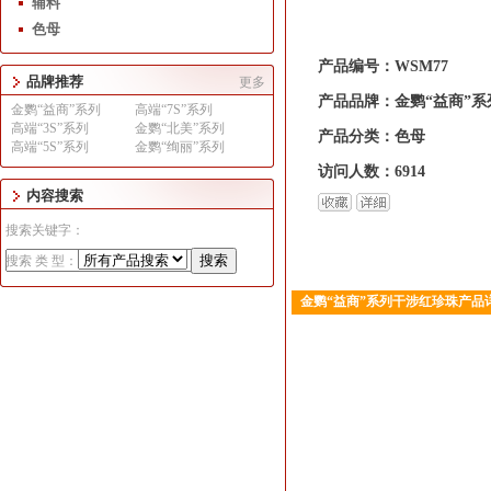
辅料
色母
产品编号：WSM77
品牌推荐
更多
产品品牌：金鹦“益商”系
金鹦“益商”系列
高端“7S”系列
高端“3S”系列
金鹦“北美”系列
产品分类：色母
高端“5S”系列
金鹦“绚丽”系列
访问人数：6914
内容搜索
搜索关键字：
搜索 类 型：
金鹦“益商”系列干涉红珍珠产品
1
2
3
4
5
6