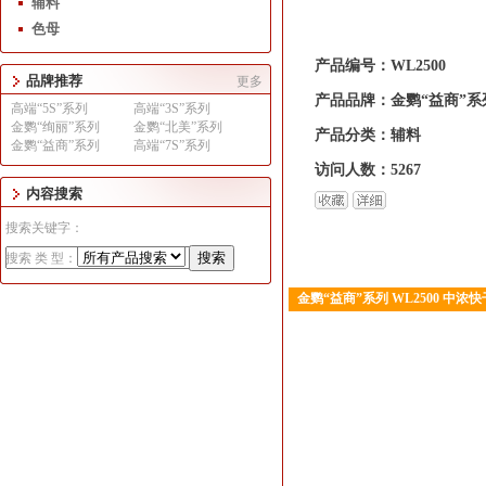
辅料
色母
产品编号：WL2500
品牌推荐
更多
产品品牌：金鹦“益商”系
高端“5S”系列
高端“3S”系列
金鹦“绚丽”系列
金鹦“北美”系列
产品分类：辅料
金鹦“益商”系列
高端“7S”系列
访问人数：5267
内容搜索
搜索关键字：
搜索 类 型：
金鹦“益商”系列 WL2500 中
1
2
3
4
5
6