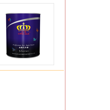
3
14
15