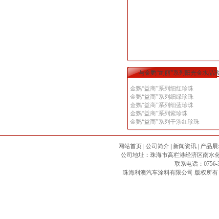
与金鹦“绚丽”系列阳光金水晶
金鹦“益商”系列细红珍珠
金鹦“益商”系列细绿珍珠
金鹦“益商”系列细蓝珍珠
金鹦“益商”系列紫珍珠
金鹦“益商”系列干涉红珍珠
网站首页
|
公司简介
|
新闻资讯
|
产品展
公司地址：珠海市高栏港经济区南水化工专区 邮政
联系电话：0756-3
珠海利澳汽车涂料有限公司
版权所