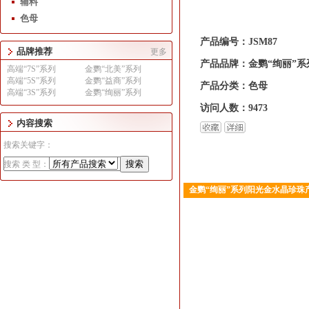
辅料
色母
产品编号：JSM87
品牌推荐
更多
产品品牌：金鹦“绚丽”系
高端“7S”系列
金鹦“北美”系列
高端“5S”系列
金鹦“益商”系列
产品分类：色母
高端“3S”系列
金鹦“绚丽”系列
访问人数：9473
内容搜索
搜索关键字：
搜索 类 型：
金鹦“绚丽”系列阳光金水晶珍珠
1
2
3
4
5
6